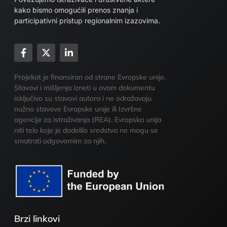
kako bismo omogućili prenos znanja i
participativni pristup regionalnim izazovima.
Projekat je finansiran od strane Evropske unije.
Stavovi i mišljenja izneti u ovom dokumentu
isključivo su stavovi autora i ne odražavaju
nužno stavove Evropske unije ili Izvršne
agencije za istraživanja (REA). Evropska unija
niti telo koje je dodelilo sredstva ne mogu se
smatrati odgovornim za njih.
Brzi linkovi