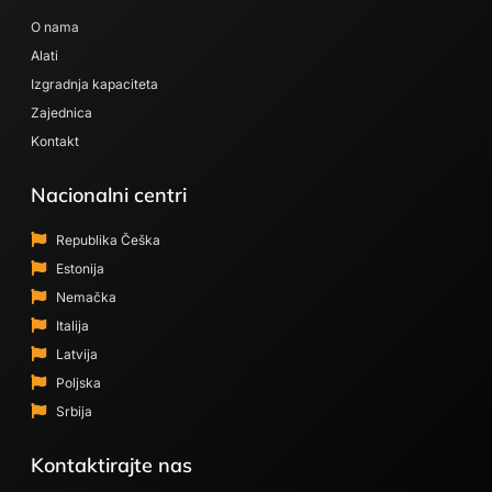
O nama
Alati
Izgradnja kapaciteta
Zajednica
Kontakt
Nacionalni centri
Republika Češka
Estonija
Nemačka
Italija
Latvija
Poljska
Srbija
Kontaktirajte nas